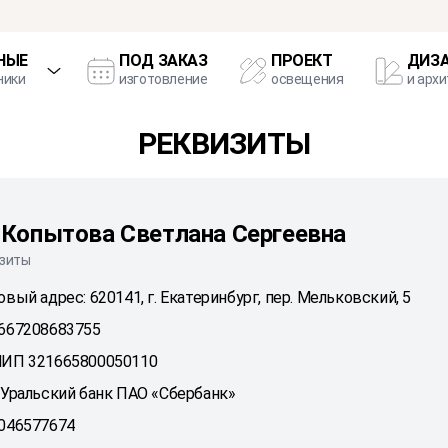
НЫЕ
ПОД ЗАКАЗ
ПРОЕКТ
ДИЗ
ники
изготовление
освещения
и арх
РЕКВИЗИТЫ
Копытова Светлана Сергеевна
зиты
вый адрес: 620141, г. Екатеринбург, пер. Мельковский, 5
667208683755
ИП 321665800050110
 Уральский банк ПАО «Сбербанк»
046577674