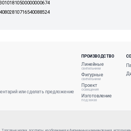
 30101810500000000674
 40802810716540088524
ПРОИЗВОДСТВО
С
Линейные
П
светильники
Д
Фигурные
светильники
Проект
освещения
ментарий или сделать предложение
Изготовление
под заказ
м. Торговые марки, логотипы, изображения и фирменные наименования, используе