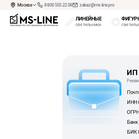
Москва
8 800 555 22 08
zakaz@ms-line.pro
ЛИНЕЙНЫЕ
ФИГУР
светильники
светиль
ИП 
Рекви
Почто
ИНН 
ОГРН
Банк
БИК 