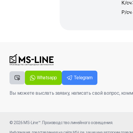
К/сч
Р/сч
Whatsapp
Telegram
Вы можете выслать заявку, написать свой вопрос, ком
© 2026
MS-Line™
. Производство линейного освещения.
Информация, представленная на сайте MS-Line, защищена авторским право