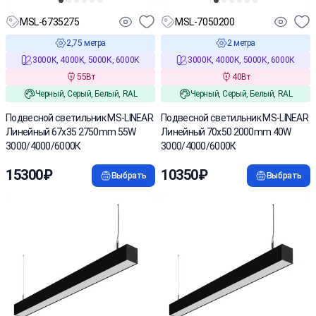
MSL-6735275
MSL-7050200
2,75 метра
2 метра
3000К, 4000К, 5000К, 6000К
3000К, 4000К, 5000К, 6000К
55Вт
40Вт
Черный, Серый, Белый, RAL
Черный, Серый, Белый, RAL
Подвесной светильник MS-LINEAR
Подвесной светильник MS-LINEAR
Линейный 67х35 2750mm 55W
Линейный 70х50 2000mm 40W
3000/4000/6000К
3000/4000/6000К
15300₽
10350₽
Выбрать
Выбрать