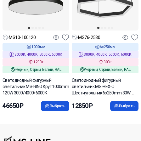
MS10-100120
MS76-2530
1000мм
6х250мм
3000К, 4000К, 5000К, 6000К
3000К, 4000К, 5000К, 6000К
120Вт
30Вт
Черный, Серый, Белый, RAL
Черный, Серый, Белый, RAL
Cветодиодный фигурный
Светодиодный фигурный
светильник MS-RING Круг 1000mm
светильник MS-HEX-O
120W 3000/4000/6000K
Шестиугольник 6x250mm 30W
3000/4000/6000К
46650₽
12850₽
Выбрать
Выбрать