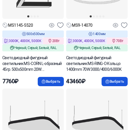
MS1145-5520
MS9-14070
500х500мм
1400мм
3000К, 4000К, 5000К
20Вт
3000К, 4000К, 5000К
70Вт
Черный, Серый, Белый, RAL
Черный, Серый, Белый, RAL
Светодиодный фигурный
Светодиодный фигурный
светильник MS-CORN L-образный
светильник MS-RING-O Кольцо
45гр. 500х500mm 20W
1400mm 70W 3000/4000/6000K
3000/4000/6000K
7760₽
43460₽
Выбрать
Выбрать