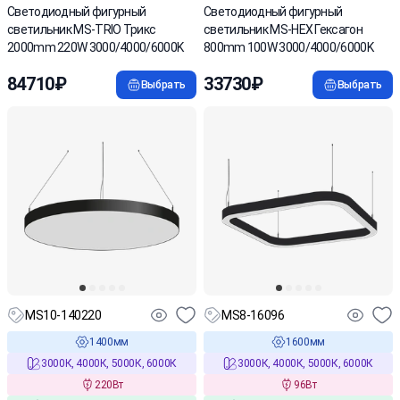
Светодиодный фигурный
Cветодиодный фигурный
светильник MS-TRIO Трикс
светильник MS-HEX Гексагон
2000mm 220W 3000/4000/6000K
800mm 100W 3000/4000/6000K
84710₽
33730₽
Выбрать
Выбрать
MS10-140220
MS8-16096
1400мм
1600мм
3000К, 4000К, 5000К, 6000К
3000К, 4000К, 5000К, 6000К
220Вт
96Вт