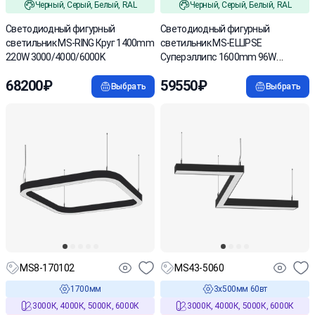
Черный, Серый, Белый, RAL
Черный, Серый, Белый, RAL
Cветодиодный фигурный
Светодиодный фигурный
светильник MS-RING Круг 1400mm
светильник MS-ELLIPSE
220W 3000/4000/6000K
Суперэллипс 1600mm 96W
3000/4000/6000К
68200₽
59550₽
Выбрать
Выбрать
MS8-170102
MS43-5060
1700мм
3х500мм 60вт
3000К, 4000К, 5000К, 6000К
3000К, 4000К, 5000К, 6000К