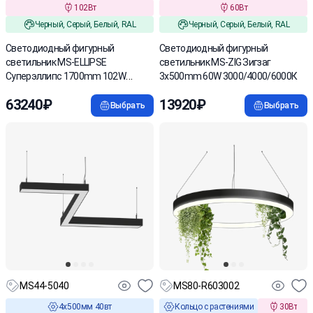
102Вт
60Вт
Черный, Серый, Белый, RAL
Черный, Серый, Белый, RAL
Светодиодный фигурный
Светодиодный фигурный
светильник MS-ELLIPSE
светильник MS-ZIG Зигзаг
Суперэллипс 1700mm 102W
3x500mm 60W 3000/4000/6000К
3000/4000/6000К
63240₽
13920₽
Выбрать
Выбрать
MS44-5040
MS80-R603002
4х500мм 40вт
Кольцо с растениями
30Вт