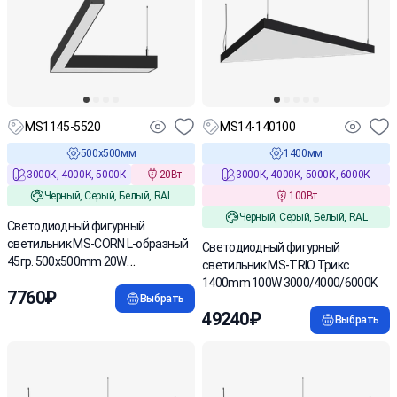
MS1145-5520
MS14-140100
500х500мм
1400мм
3000К, 4000К, 5000К
20Вт
3000К, 4000К, 5000К, 6000К
Черный, Серый, Белый, RAL
100Вт
Черный, Серый, Белый, RAL
Светодиодный фигурный
светильник MS-CORN L-образный
Светодиодный фигурный
45гр. 500х500mm 20W
светильник MS-TRIO Трикс
3000/4000/6000K
1400mm 100W 3000/4000/6000K
7760₽
Выбрать
49240₽
Выбрать