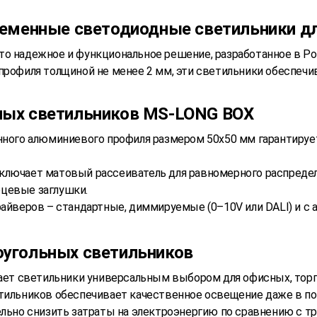
ременные светодиодные светильники д
это надежное и функциональное решение, разработанное в 
 профиля толщиной не менее 2 мм, эти светильники обеспе
ных светильников MS-LONG BOX
енного алюминиевого профиля размером 50х50 мм гарантиру
включает матовый рассеиватель для равномерного распреде
рцевые заглушки.
айверов – стандартные, диммируемые (0–10V или DALI) и с 
угольных светильников
лает светильники универсальным выбором для офисных, тор
етильников обеспечивает качественное освещение даже в 
тельно снизить затраты на электроэнергию по сравнению с 