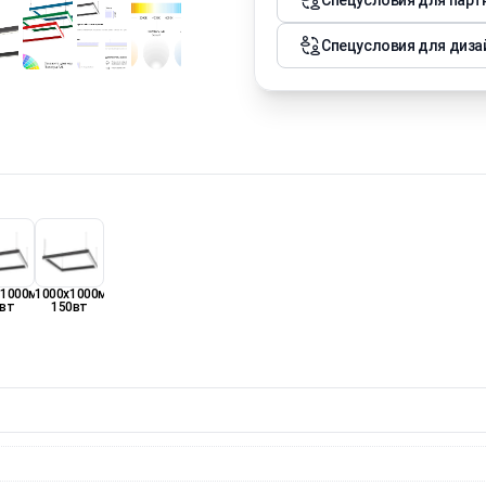
Спецусловия для парт
Спецусловия для диза
х1000мм
1000х1000мм
вт
150вт