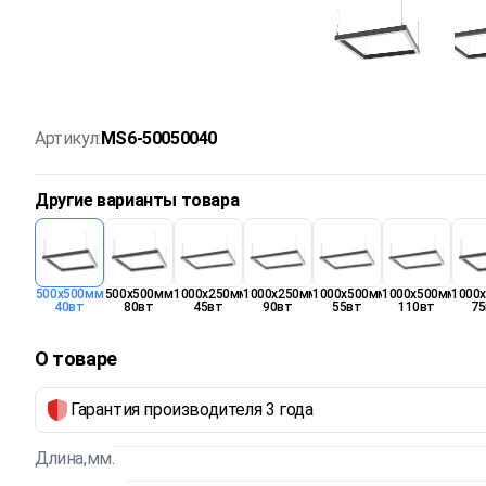
Артикул:
MS6-50050040
Другие варианты товара
500х500мм
500х500мм
1000х250мм
1000х250мм
1000х500мм
1000х500мм
1000
40вт
80вт
45вт
90вт
55вт
110вт
75
О товаре
Гарантия производителя 3 года
Длина,мм.