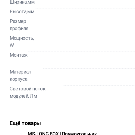
Ширина,мм.
Высота,мм.
Размер
профиля
Мощность,
W
Монтаж
Материал
корпуса
Световой поток
модулей, Лм
Ещё товары
MS-LONG BOX | Прямоугольник