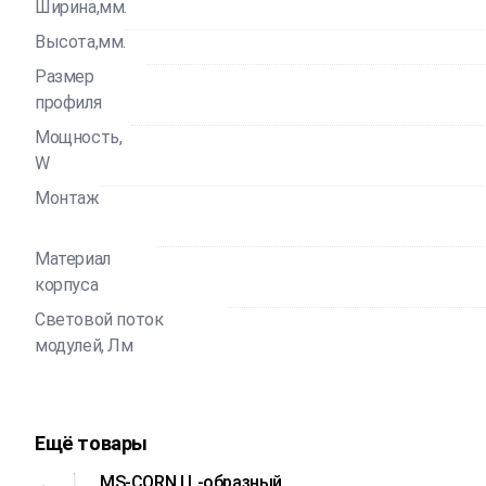
Ширина,мм.
Высота,мм.
Размер
профиля
Мощность,
W
Монтаж
Материал
корпуса
Световой поток
модулей, Лм
Ещё товары
MS-CORN | L-образный