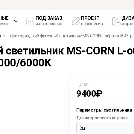
НЫЕ
ПОД ЗАКАЗ
ПРОЕКТ
ДИЗ
ники
изготовление
освещения
и арх
й
Светодиодный фигурный светильник MS-CORN L-образный 45гр
 светильник MS-CORN L-о
000/6000K
Цена:
9400
₽
Параметры светильника
Длина тросового подвеса