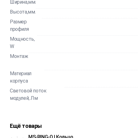
Ширина,мм.
Высота,мм.
Размер
профиля
Мощность,
W
Монтаж
Материал
корпуса
Световой поток
модулей, Лм
Ещё товары
MS-RING-O | Кольцо