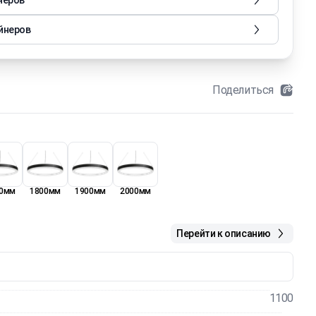
неров
йнеров
Поделиться
0мм
1800мм
1900мм
2000мм
Перейти к описанию
1100