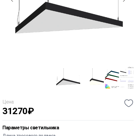
Цена:
31270
₽
Параметры светильника
Длина тросового подвеса