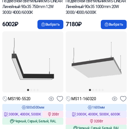
Подвесной светильник MS-LINEAR
Подвесной светильник MS-LINEAR
Линейный 90х35 750mm 12W
Линейный 90х35 1000mm 20W
3000/4000/6000К
3000/4000/6000К
6002₽
7180₽
Выбрать
Выбрать
MS190-5520
MS11-160320
500х500мм
1600мм
3000К, 4000К, 5000К
20Вт
3000К, 4000К, 5000К, 6000К
Черный, Серый, Белый, RAL
320Вт
Черный, Серый, Белый, RAL