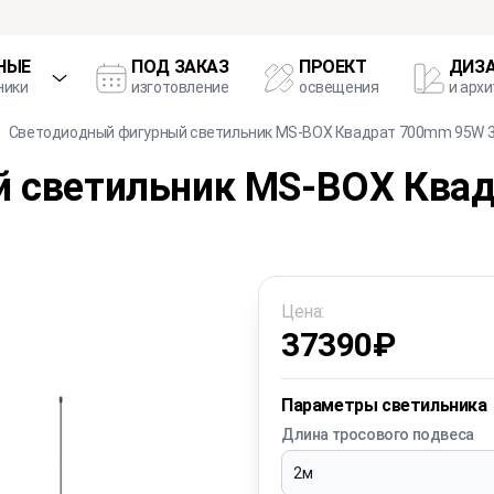
НЫЕ
ПОД ЗАКАЗ
ПРОЕКТ
ДИЗ
ники
изготовление
освещения
и арх
Cветодиодный фигурный светильник MS-BOX Квадрат 700mm 95W 3
й светильник MS-BOX Ква
Цена:
37390
₽
Параметры светильника
Длина тросового подвеса