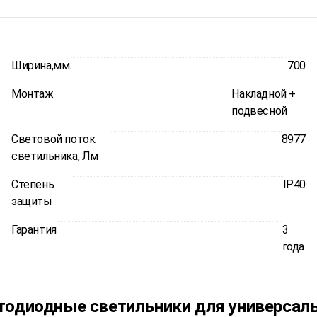
Ширина,мм.
700
Монтаж
Накладной +
подвесной
Световой поток
8977
светильника, Лм
Степень
IP40
защиты
Гарантия
3
года
етодиодные светильники для универсал