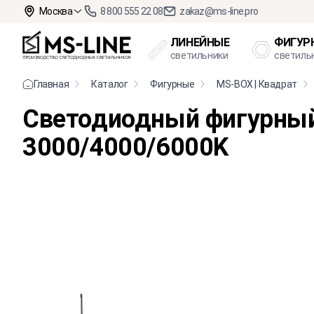
Москва
8 800 555 22 08
zakaz@ms-line.pro
ЛИНЕЙНЫЕ
ФИГУР
светильники
светиль
Главная
Каталог
Фигурные
MS-BOX | Квадрат
Cветодиодный фигурны
3000/4000/6000K