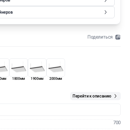
неров
йнеров
Поделиться
0мм
1800мм
1900мм
2000мм
Перейти к описанию
700