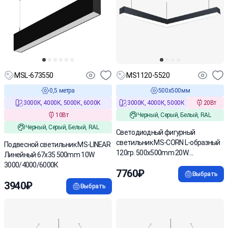
MSL-673550
MS1120-5520
0,5 метра
500х500мм
3000К, 4000К, 5000К, 6000К
3000К, 4000К, 5000К
20Вт
10Вт
Черный, Серый, Белый, RAL
Черный, Серый, Белый, RAL
Светодиодный фигурный
светильник MS-CORN L-образный
Подвесной светильник MS-LINEAR
120гр. 500х500mm 20W
Линейный 67х35 500mm 10W
3000/4000/6000K
3000/4000/6000К
7760₽
Выбрать
3940₽
Выбрать