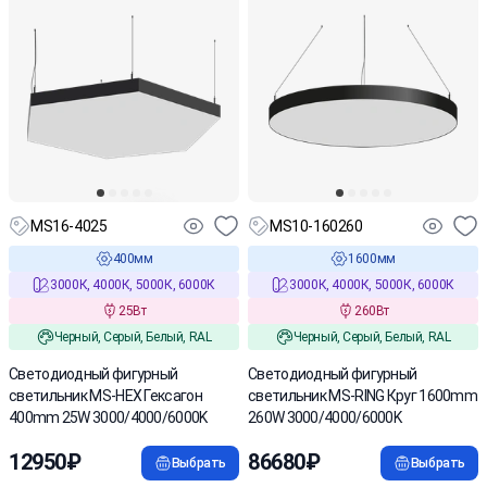
MS16-4025
MS10-160260
400мм
1600мм
3000К, 4000К, 5000К, 6000К
3000К, 4000К, 5000К, 6000К
25Вт
260Вт
Черный, Серый, Белый, RAL
Черный, Серый, Белый, RAL
Cветодиодный фигурный
Cветодиодный фигурный
светильник MS-HEX Гексагон
светильник MS-RING Круг 1600mm
400mm 25W 3000/4000/6000K
260W 3000/4000/6000K
12950₽
86680₽
Выбрать
Выбрать