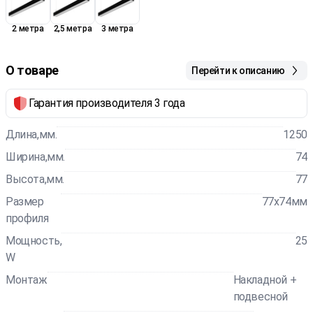
2 метра
2,5 метра
3 метра
О товаре
Перейти к описанию
Гарантия производителя 3 года
Длина,мм.
1250
Ширина,мм.
74
Высота,мм.
77
Размер
77x74мм
профиля
Мощность,
25
W
Монтаж
Накладной +
подвесной