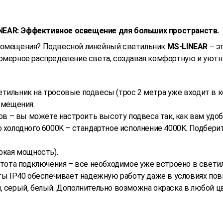
NEAR: Эффективное освещение для больших пространств.
 помещения? Подвесной линейный светильник
MS-LINEAR
– э
номерное распределение света, создавая комфортную и уют
ветильник на тросовые подвесы (трос 2 метра уже входит в 
омещения.
тров – вы можете настроить высоту подвеса так, как вам удоб
до холодного 6000K – стандартное исполнение 4000K. Подбер
сокая мощность).
стота подключения – все необходимое уже встроено в свети
иты IP40 обеспечивает надежную работу даже в условиях по
й, серый, белый. Дополнительно возможна окраска в любой ц