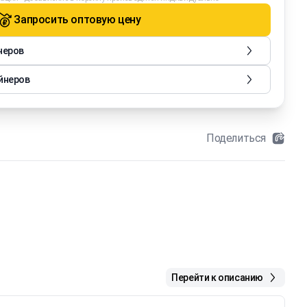
Запросить оптовую цену
неров
йнеров
Поделиться
Перейти к описанию