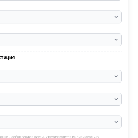
ктация
ации - добавление в корзину производится индивидуально