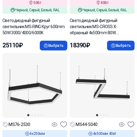
50Вт
80Вт
Черный, Серый, Белый, RAL
Черный, Серый, Белый, RAL
Cветодиодный фигурный
Светодиодный фигурный
светильник MS-RING Круг 600mm
светильник MS-CROSS X-
50W 3000/4000/6000K
образный 4х500mm 80W
3000/4000/6000K
25110₽
18390₽
Выбрать
Выбрать
MS76-2530
MS44-5040
6х250мм
4х500мм 40вт