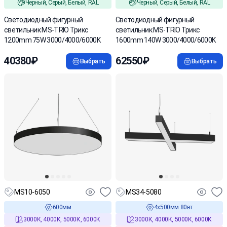
Черный, Серый, Белый, RAL
Черный, Серый, Белый, RAL
Светодиодный фигурный
Светодиодный фигурный
светильник MS-TRIO Трикс
светильник MS-TRIO Трикс
1200mm 75W 3000/4000/6000K
1600mm 140W 3000/4000/6000K
40380₽
62550₽
Выбрать
Выбрать
MS10-6050
MS34-5080
600мм
4х500мм 80вт
3000К, 4000К, 5000К, 6000К
3000К, 4000К, 5000К, 6000К