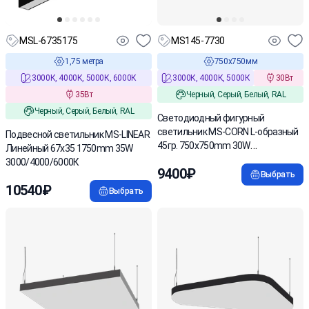
MSL-6735175
MS145-7730
1,75 метра
750х750мм
3000К, 4000К, 5000К, 6000К
3000К, 4000К, 5000К
30Вт
35Вт
Черный, Серый, Белый, RAL
Черный, Серый, Белый, RAL
Светодиодный фигурный
светильник MS-CORN L-образный
Подвесной светильник MS-LINEAR
45гр. 750х750mm 30W
Линейный 67х35 1750mm 35W
3000/4000/6000K
3000/4000/6000К
9400₽
Выбрать
10540₽
Выбрать