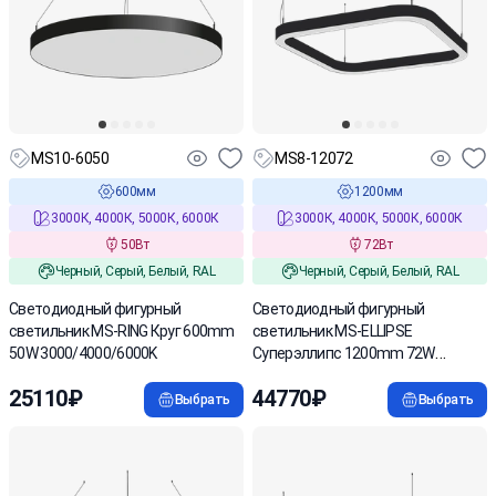
MS10-6050
MS8-12072
600мм
1200мм
3000К, 4000К, 5000К, 6000К
3000К, 4000К, 5000К, 6000К
50Вт
72Вт
Черный, Серый, Белый, RAL
Черный, Серый, Белый, RAL
Cветодиодный фигурный
Светодиодный фигурный
светильник MS-RING Круг 600mm
светильник MS-ELLIPSE
50W 3000/4000/6000K
Суперэллипс 1200mm 72W
3000/4000/6000К
25110₽
44770₽
Выбрать
Выбрать