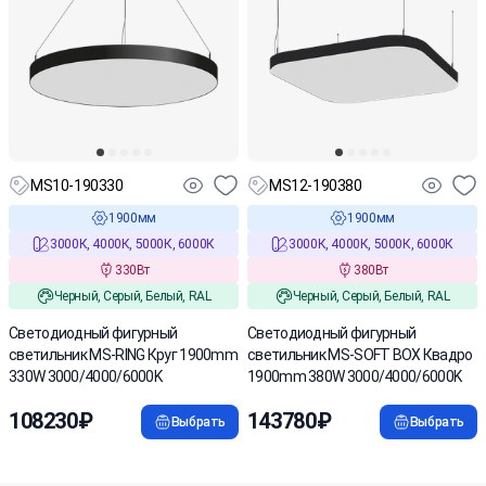
MS10-190330
MS12-190380
1900мм
1900мм
3000К, 4000К, 5000К, 6000К
3000К, 4000К, 5000К, 6000К
330Вт
380Вт
Черный, Серый, Белый, RAL
Черный, Серый, Белый, RAL
Cветодиодный фигурный
Cветодиодный фигурный
светильник MS-RING Круг 1900mm
светильник MS-SOFT BOX Квадро
330W 3000/4000/6000K
1900mm 380W 3000/4000/6000K
108230₽
143780₽
Выбрать
Выбрать