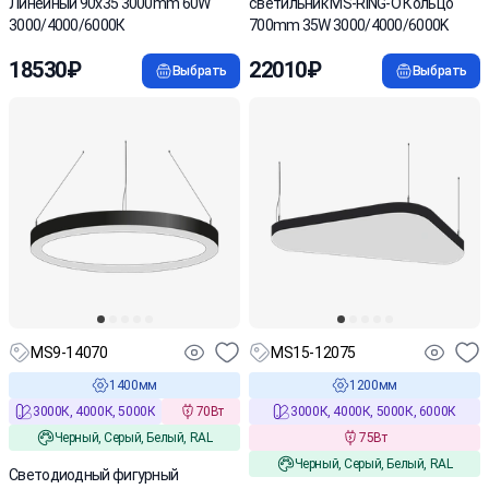
Линейный 90х35 3000mm 60W
светильник MS-RING-O Кольцо
3000/4000/6000К
700mm 35W 3000/4000/6000K
18530₽
22010₽
Выбрать
Выбрать
MS9-14070
MS15-12075
1400мм
1200мм
3000К, 4000К, 5000К
70Вт
3000К, 4000К, 5000К, 6000К
Черный, Серый, Белый, RAL
75Вт
Черный, Серый, Белый, RAL
Светодиодный фигурный