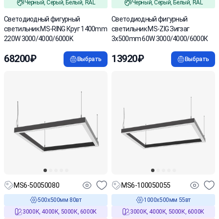
Черный, Серый, Белый, RAL
Черный, Серый, Белый, RAL
Cветодиодный фигурный
Светодиодный фигурный
светильник MS-RING Круг 1400mm
светильник MS-ZIG Зигзаг
220W 3000/4000/6000K
3x500mm 60W 3000/4000/6000К
68200₽
13920₽
Выбрать
Выбрать
MS6-50050080
MS6-100050055
500х500мм 80вт
1000х500мм 55вт
3000К, 4000К, 5000К, 6000К
3000К, 4000К, 5000К, 6000К