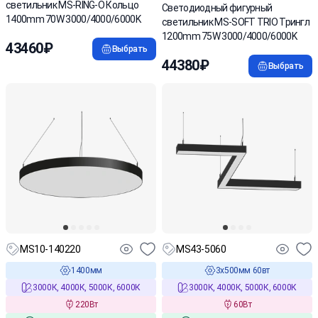
светильник MS-RING-O Кольцо
Cветодиодный фигурный
1400mm 70W 3000/4000/6000K
светильник MS-SOFT TRIO Трингл
1200mm 75W 3000/4000/6000K
43460₽
Выбрать
44380₽
Выбрать
MS10-140220
MS43-5060
1400мм
3х500мм 60вт
3000К, 4000К, 5000К, 6000К
3000К, 4000К, 5000К, 6000К
220Вт
60Вт