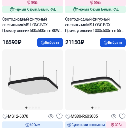
80Вт
55Вт
Черный, Серый, Белый, RAL
Черный, Серый, Белый, RAL
Светодиодный фигурный
Светодиодный фигурный
светильник MS-LONG BOX
светильник MS-LONG BOX
Прямоугольник 500x500mm 80W
Прямоугольник 1000x500mm 55W
3000/4000/6000К
3000/4000/6000К
16590₽
21150₽
Выбрать
Выбрать
MS12-6070
MS80-R603005
600мм
Суперэллипс со мхом
30Вт